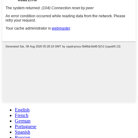
English
French
German
Portuguese
Spanish
Russian