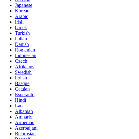
Japanese
Korean
Arabic
Irish
Greek
Turkish
Italian
Danish
Romanian
Indonesian
Czech
Afrikaans
Swedish
Polish
Basque
Catalan
Esperanto
Hindi
Lao
Albanian
Amharic
Armenian
Azerbaijani
Belarusian