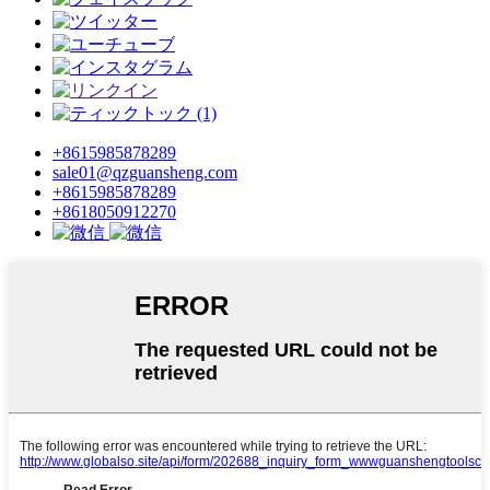
+8615985878289
sale01@qzguansheng.com
+8615985878289
+8618050912270