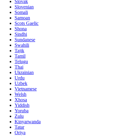
Slovak
Slovenian
Somali
Samoan
Scots Gaelic
Shona
Sindhi
Sundanese
Swahili
Tajik
Tamil
Telugu
Thai
Ukrainian
Urdu
Uzbek
Vietnamese
Welsh
Xhosa
Yiddish
Yoruba
Zulu
Kinyarwanda
Tatar
Oriya